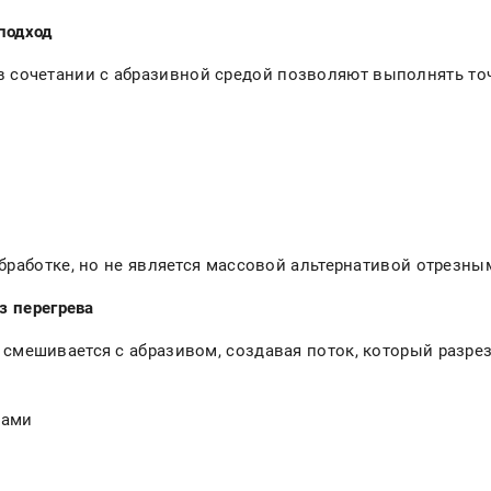
 подход
 сочетании с абразивной средой позволяют выполнять то
бработке, но не является массовой альтернативой отрезн
ез перегрева
мешивается с абразивом, создавая поток, который разреза
лами