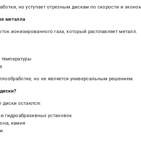
аботки, но уступает отрезным дискам по скорости и экон
для металла
оток ионизированного газа, который расплавляет металл.
 температуры
ов
ллообработке, но не является универсальным решением.
 диски?
е диски остаются:
ли гидроабразивных установок
тона, камня
ки